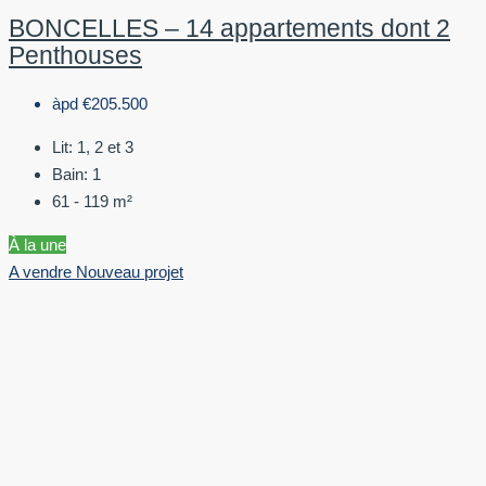
BONCELLES – 14 appartements dont 2
Penthouses
àpd
€205.500
Lit:
1, 2 et 3
Bain:
1
61 - 119
m²
À la une
A vendre
Nouveau projet