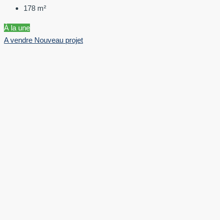
178
m²
À la une
A vendre
Nouveau projet