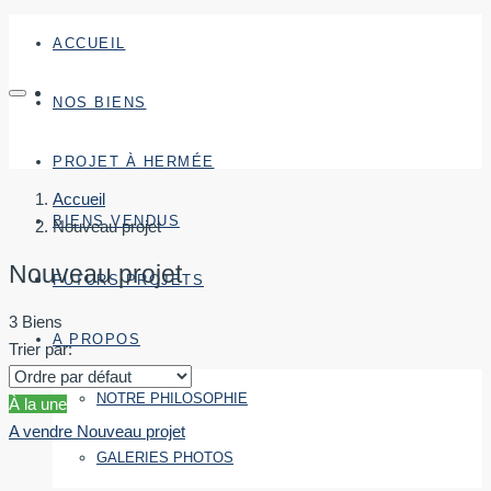
ACCUEIL
NOS BIENS
PROJET À HERMÉE
Accueil
BIENS VENDUS
Nouveau projet
Nouveau projet
FUTURS PROJETS
3 Biens
A PROPOS
Trier par:
NOTRE PHILOSOPHIE
À la une
A vendre
Nouveau projet
GALERIES PHOTOS